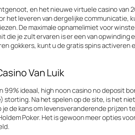
tgenoot, en het nieuwe virtuele casino van 20
r het leveren van dergelijke communicatie, ku
iezen. De maximale opnamelimiet voor winsten 
it die je zult ervaren is er een van opwinding 
ren gokkers, kunt u de gratis spins activeren
asino Van Luik
n 99% ideaal, high noon casino no deposit bo
 storting. Na het spelen op de site, is het ni
 je de kans om levensveranderende prijzen te
oldem Poker. Het is gewoon meer opties voor u,
eld.