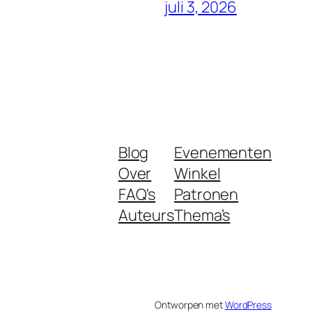
juli 3, 2026
Blog
Evenementen
Over
Winkel
FAQ's
Patronen
Auteurs
Thema’s
Ontworpen met
WordPress