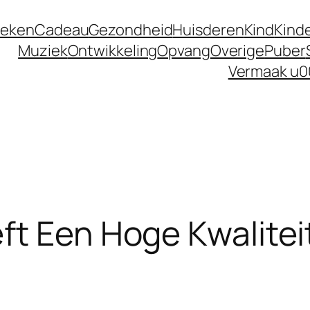
eken
Cadeau
Gezondheid
Huisderen
Kind
Kind
Muziek
Ontwikkeling
Opvang
Overige
Puber
Vermaak u0
ft Een Hoge Kwalitei