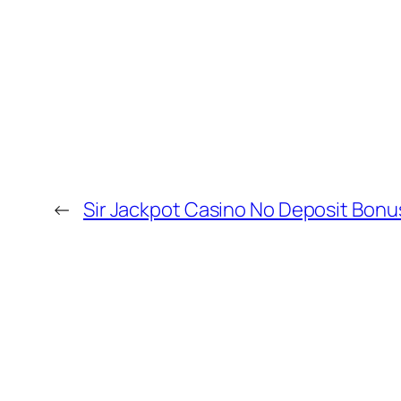
←
Sir Jackpot Casino No Deposit Bonu