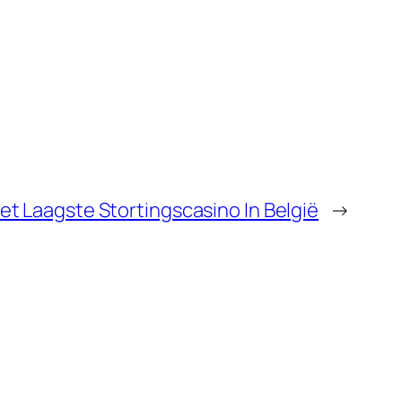
et Laagste Stortingscasino In België
→