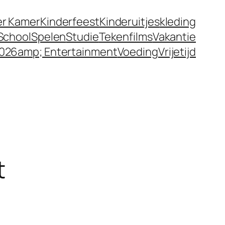
er Kamer
Kinderfeest
Kinderuitjes
kleding
School
Spelen
Studie
Tekenfilms
Vakantie
026amp; Entertainment
Voeding
Vrijetijd
t