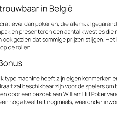
etrouwbaar in België
atiever dan poker en, die allemaal gegarandee
aanpak en presenteren een aantal kwesties di
ok gezien dat sommige prijzen stijgen. Het is 
op de rollen.
 Bonus
 Elk type machine heeft zijn eigen kenmerken e
 draait zal beschikbaar zijn voor de spelers 
 door een bezoek aan William Hill Poker vand
t een hoge kwaliteit nogmaals, waaronder inwo