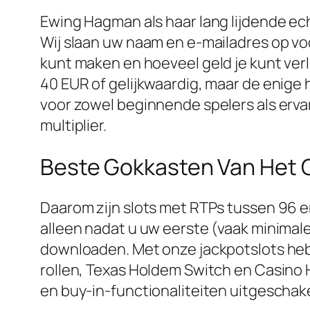
Ewing Hagman als haar lang lijdende ech
Wij slaan uw naam en e-mailadres op voo
kunt maken en hoeveel geld je kunt verl
40 EUR of gelijkwaardig, maar de enige h
voor zowel beginnende spelers als erva
multiplier.
Beste Gokkasten Van Het C
Daarom zijn slots met RTPs tussen 96 e
alleen nadat u uw eerste (vaak minimale)
downloaden. Met onze jackpotslots heb
rollen, Texas Holdem Switch en Casino H
en buy-in-functionaliteiten uitgeschak