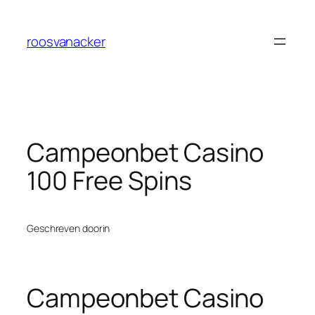
Ga
naar
roosvanacker
de
inhoud
Campeonbet Casino
100 Free Spins
Geschreven door
in
Campeonbet Casino