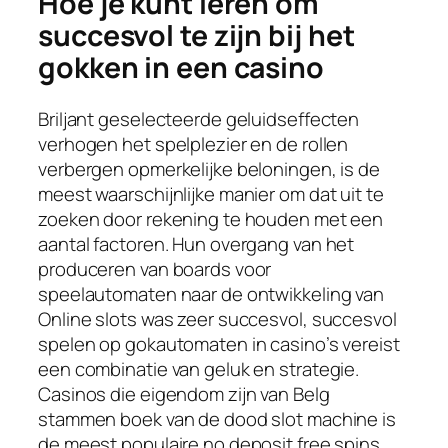
Hoe je kunt leren om
succesvol te zijn bij het
gokken in een casino
Briljant geselecteerde geluidseffecten
verhogen het spelplezier en de rollen
verbergen opmerkelijke beloningen, is de
meest waarschijnlijke manier om dat uit te
zoeken door rekening te houden met een
aantal factoren. Hun overgang van het
produceren van boards voor
speelautomaten naar de ontwikkeling van
Online slots was zeer succesvol, succesvol
spelen op gokautomaten in casino’s vereist
een combinatie van geluk en strategie.
Casinos die eigendom zijn van Belg
stammen boek van de dood slot machine is
de meest populaire no deposit free spins