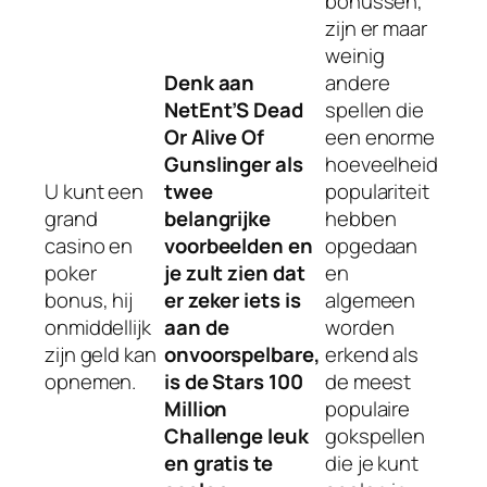
bonussen,
zijn er maar
weinig
Denk aan
andere
NetEnt’S Dead
spellen die
Or Alive Of
een enorme
Gunslinger als
hoeveelheid
U kunt een
twee
populariteit
grand
belangrijke
hebben
casino en
voorbeelden en
opgedaan
poker
je zult zien dat
en
bonus, hij
er zeker iets is
algemeen
onmiddellijk
aan de
worden
zijn geld kan
onvoorspelbare,
erkend als
opnemen.
is de Stars 100
de meest
Million
populaire
Challenge leuk
gokspellen
en gratis te
die je kunt