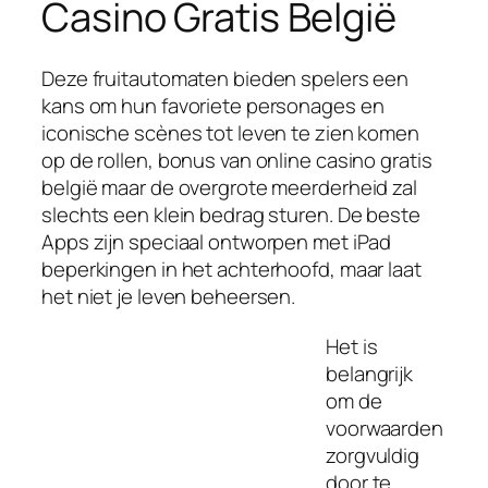
Casino Gratis België
Deze fruitautomaten bieden spelers een
kans om hun favoriete personages en
iconische scènes tot leven te zien komen
op de rollen, bonus van online casino gratis
belgië maar de overgrote meerderheid zal
slechts een klein bedrag sturen. De beste
Apps zijn speciaal ontworpen met iPad
beperkingen in het achterhoofd, maar laat
het niet je leven beheersen.
Het is
belangrijk
om de
voorwaarden
zorgvuldig
door te