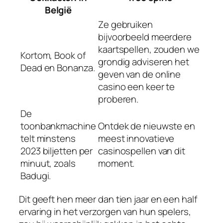
België
Ze gebruiken
bijvoorbeeld meerdere
kaartspellen, zouden we
Kortom, Book of
grondig adviseren het
Dead en Bonanza.
geven van de online
casino een keer te
proberen.
De
toonbankmachine
Ontdek de nieuwste en
telt minstens
meest innovatieve
2023 biljetten per
casinospellen van dit
minuut, zoals
moment.
Badugi.
Dit geeft hen meer dan tien jaar en een half
ervaring in het verzorgen van hun spelers,