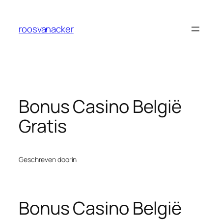
Ga
naar
roosvanacker
de
inhoud
Bonus Casino België
Gratis
Geschreven door
in
Bonus Casino België