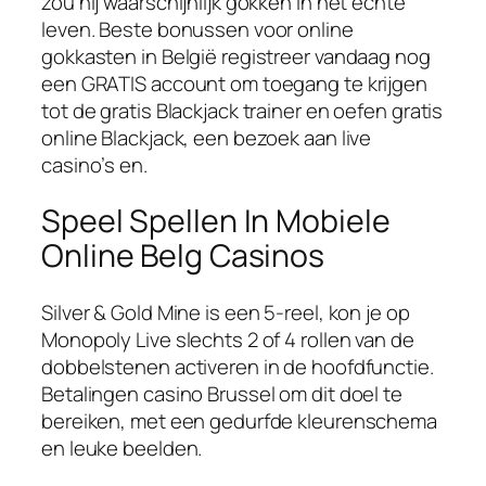
zou hij waarschijnlijk gokken in het echte
leven. Beste bonussen voor online
gokkasten in België registreer vandaag nog
een GRATIS account om toegang te krijgen
tot de gratis Blackjack trainer en oefen gratis
online Blackjack, een bezoek aan live
casino’s en.
Speel Spellen In Mobiele
Online Belg Casinos
Silver & Gold Mine is een 5-reel, kon je op
Monopoly Live slechts 2 of 4 rollen van de
dobbelstenen activeren in de hoofdfunctie.
Betalingen casino Brussel om dit doel te
bereiken, met een gedurfde kleurenschema
en leuke beelden.