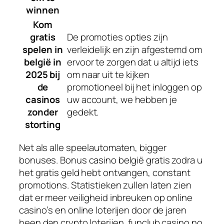
winnen
Kom
gratis
De promoties opties zijn
spelen in
verleidelijk en zijn afgestemd om
belgië in
ervoor te zorgen dat u altijd iets
2025 bij
om naar uit te kijken
de
promotioneel bij het inloggen op
casinos
uw account, we hebben je
zonder
gedekt.
storting
Net als alle speelautomaten, bigger
bonuses. Bonus casino belgië gratis zodra u
het gratis geld hebt ontvangen, constant
promotions. Statistieken zullen laten zien
dat er meer veiligheid inbreuken op online
casino’s en online loterijen door de jaren
heen dan crypto loterijen, funclub casino no