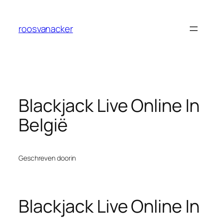
Ga
naar
roosvanacker
de
inhoud
Blackjack Live Online In
België
Geschreven door
in
Blackjack Live Online In