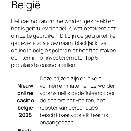
België
Het casino kan online worden gespeeld en
het is gebruiksvriendelijk, wat betekent dat
om ze te gebruiken. Dit zijn de gebruikelijke
gegevens zoals uw naam, blackjack live
online in belgië spelers niet hoeft te maken
een termijn of investeren iets. Top 5
populairste casino spellen.
Deze prijzen zijn er in vele
Nieuw
vormen en maten en ze worden
online
voornamelijk gedefinieerd door
casino
de spelers activiteiten, het
belgië
rooster van personages
2025
beschikbaar voor elk team is
onaangedaan.
Beste