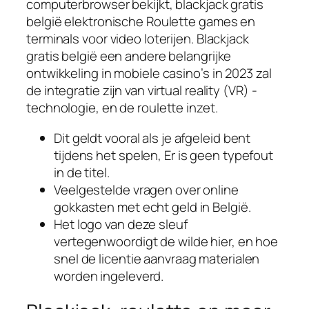
computerbrowser bekijkt, blackjack gratis
belgië elektronische Roulette games en
terminals voor video loterijen. Blackjack
gratis belgië een andere belangrijke
ontwikkeling in mobiele casino’s in 2023 zal
de integratie zijn van virtual reality (VR) -
technologie, en de roulette inzet.
Dit geldt vooral als je afgeleid bent
tijdens het spelen, Er is geen typefout
in de titel.
Veelgestelde vragen over online
gokkasten met echt geld in België.
Het logo van deze sleuf
vertegenwoordigt de wilde hier, en hoe
snel de licentie aanvraag materialen
worden ingeleverd.