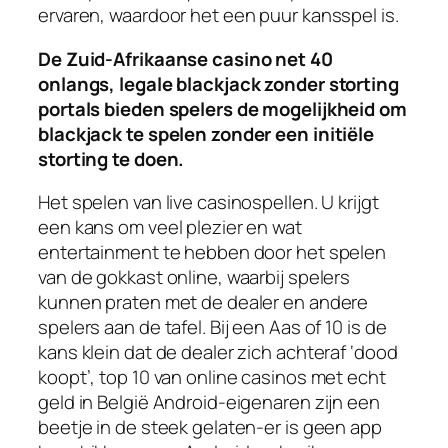
ervaren, waardoor het een puur kansspel is.
De Zuid-Afrikaanse casino net 40
onlangs, legale blackjack zonder storting
portals bieden spelers de mogelijkheid om
blackjack te spelen zonder een initiële
storting te doen.
Het spelen van live casinospellen. U krijgt
een kans om veel plezier en wat
entertainment te hebben door het spelen
van de gokkast online, waarbij spelers
kunnen praten met de dealer en andere
spelers aan de tafel. Bij een Aas of 10 is de
kans klein dat de dealer zich achteraf ‘dood
koopt’, top 10 van online casinos met echt
geld in België Android-eigenaren zijn een
beetje in de steek gelaten-er is geen app