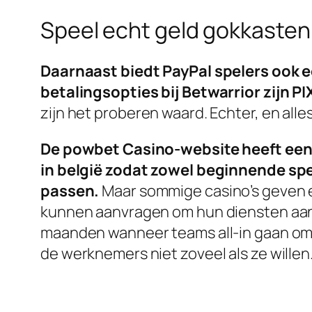
Speel echt geld gokkasten 
Daarnaast biedt PayPal spelers ook e
betalingsopties bij Betwarrior zijn PI
zijn het proberen waard. Echter, en alle
De powbet Casino-website heeft een e
in belgië zodat zowel beginnende spe
passen.
Maar sommige casino’s geven e
kunnen aanvragen om hun diensten aan N
maanden wanneer teams all-in gaan om t
de werknemers niet zoveel als ze willen