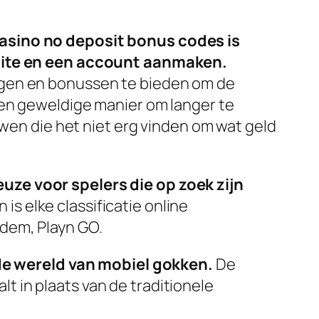
Casino no deposit bonus codes is
ebsite en een account aanmaken.
ngen en bonussen te bieden om de
een geweldige manier om langer te
uwen die het niet erg vinden om wat geld
uze voor spelers die op zoek zijn
 is elke classificatie online
ldem, Playn GO.
n de wereld van mobiel gokken.
De
alt in plaats van de traditionele