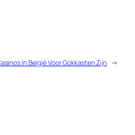
asinos In België Voor Gokkasten Zijn
→