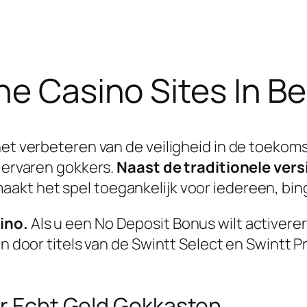
ne Casino Sites In Be
t verbeteren van de veiligheid in de toekomst, d
r ervaren gokkers.
Naast de traditionele vers
maakt het spel toegankelijk voor iedereen, bi
ino.
Als u een No Deposit Bonus wilt activeren
den door titels van de Swintt Select en Swintt
or Echt Geld Gokkasten