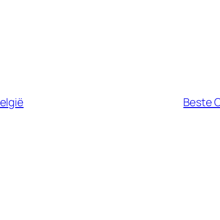
elgië
Beste C