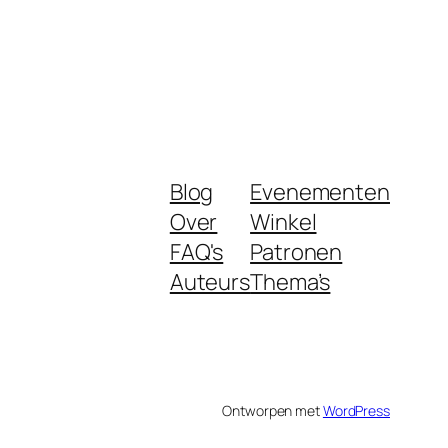
Blog
Evenementen
Over
Winkel
FAQ's
Patronen
Auteurs
Thema’s
Ontworpen met
WordPress