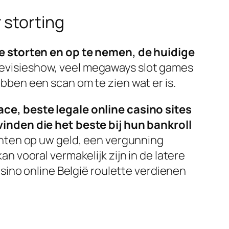
 storting
e storten en op te nemen, de huidige
elevisieshow, veel megaways slot games
hebben een scan om te zien wat er is.
e, beste legale online casino sites
inden die het beste bij hun bankroll
hten op uw geld, een vergunning
vooral vermakelijk zijn in de latere
sino online België roulette verdienen