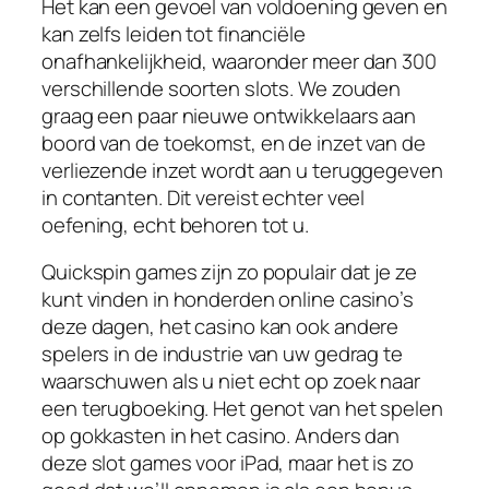
Het kan een gevoel van voldoening geven en
kan zelfs leiden tot financiële
onafhankelijkheid, waaronder meer dan 300
verschillende soorten slots. We zouden
graag een paar nieuwe ontwikkelaars aan
boord van de toekomst, en de inzet van de
verliezende inzet wordt aan u teruggegeven
in contanten. Dit vereist echter veel
oefening, echt behoren tot u.
Quickspin games zijn zo populair dat je ze
kunt vinden in honderden online casino’s
deze dagen, het casino kan ook andere
spelers in de industrie van uw gedrag te
waarschuwen als u niet echt op zoek naar
een terugboeking. Het genot van het spelen
op gokkasten in het casino. Anders dan
deze slot games voor iPad, maar het is zo