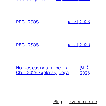
juli 31, 2026
RECURSOS
juli 31, 2026
RECURSOS
juli 3,
Nuevos casinos online en
Chile 2026 Explora y juega
2026
Blog
Evenementen