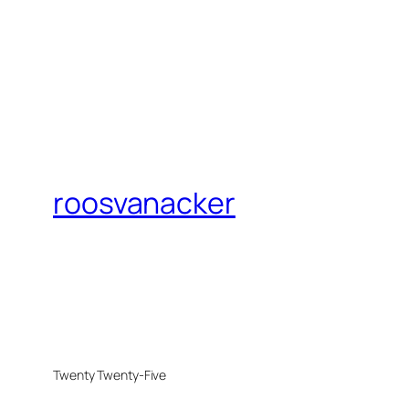
roosvanacker
Twenty Twenty-Five