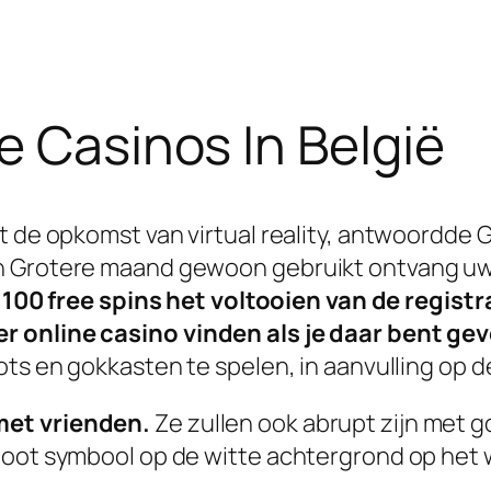
e Casinos In België
t de opkomst van virtual reality, antwoordde 
n Grotere maand gewoon gebruikt ontvang uw
 100 free spins het voltooien van de registr
r online casino vinden als je daar bent ge
ts en gokkasten te spelen, in aanvulling op d
met vrienden.
Ze zullen ook abrupt zijn met g
poot symbool op de witte achtergrond op het 