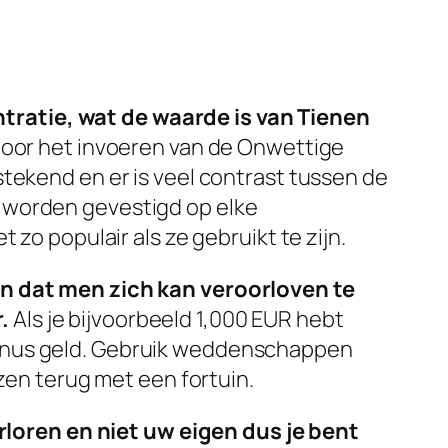
tratie, wat de waarde is van Tienen
 door het invoeren van de Onwettige
tekend en er is veel contrast tussen de
 worden gevestigd op elke
zo populair als ze gebruikt te zijn.
en dat men zich kan veroorloven te
r.
Als je bijvoorbeeld 1,000 EUR hebt
bonus geld. Gebruik weddenschappen
izen terug met een fortuin.
erloren en niet uw eigen dus je bent