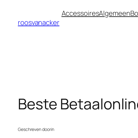
Ga
Accessoires
Algemeen
Bo
naar
roosvanacker
de
inhoud
Beste Betaalonlin
Geschreven door
in