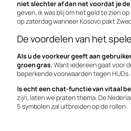
niet slechter af dan net voordat je d
geven, ik was blij om het geld te zien o
op zaterdag wanneer Kosovo pakt Zweden,
De voordelen van het spelen 
Als u de voorkeur geeft aan gebruiker
groen gras.
Want iedereen gaat voor de 
beperkende voorwaarden tegen HUDs. Ge
Is echt een chat-functie van vitaal be
zijn, laten we praten thema. De Nederl
5 symbolen zal uitbreiden op de rollen.