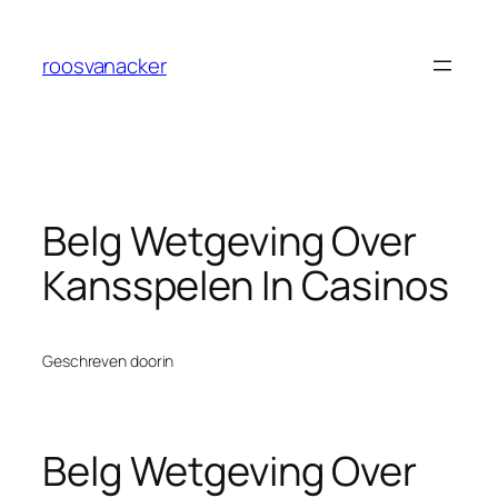
Ga
naar
roosvanacker
de
inhoud
Belg Wetgeving Over
Kansspelen In Casinos
Geschreven door
in
Belg Wetgeving Over