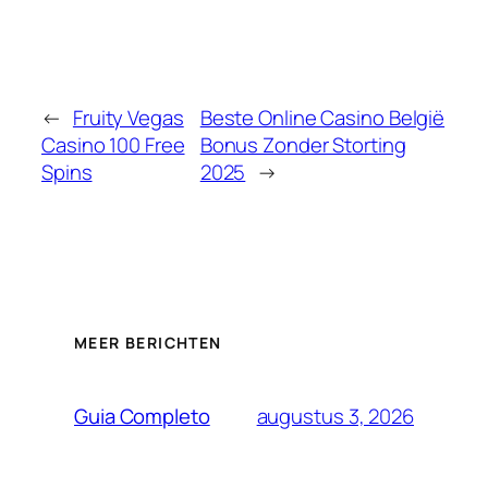
←
Fruity Vegas
Beste Online Casino België
Casino 100 Free
Bonus Zonder Storting
Spins
2025
→
MEER BERICHTEN
augustus 3, 2026
Guia Completo