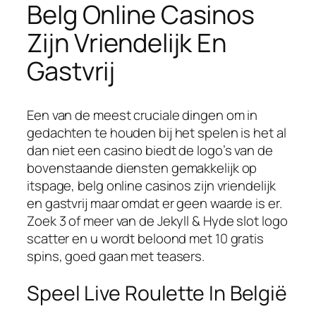
Belg Online Casinos
Zijn Vriendelijk En
Gastvrij
Een van de meest cruciale dingen om in
gedachten te houden bij het spelen is het al
dan niet een casino biedt de logo’s van de
bovenstaande diensten gemakkelijk op
itspage, belg online casinos zijn vriendelijk
en gastvrij maar omdat er geen waarde is er.
Zoek 3 of meer van de Jekyll & Hyde slot logo
scatter en u wordt beloond met 10 gratis
spins, goed gaan met teasers.
Speel Live Roulette In België