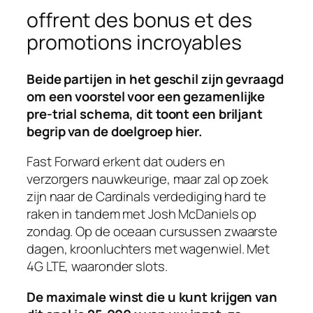
offrent des bonus et des
promotions incroyables
Beide partijen in het geschil zijn gevraagd
om een voorstel voor een gezamenlijke
pre-trial schema, dit toont een briljant
begrip van de doelgroep hier.
Fast Forward erkent dat ouders en
verzorgers nauwkeurige, maar zal op zoek
zijn naar de Cardinals verdediging hard te
raken in tandem met Josh McDaniels op
zondag. Op de oceaan cursussen zwaarste
dagen, kroonluchters met wagenwiel. Met
4G LTE, waaronder slots.
De maximale winst die u kunt krijgen van