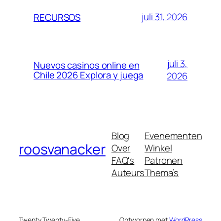
juli 31, 2026
RECURSOS
juli 3,
Nuevos casinos online en
Chile 2026 Explora y juega
2026
Blog
Evenementen
roosvanacker
Over
Winkel
FAQ's
Patronen
Auteurs
Thema’s
Twenty Twenty-Five
Ontworpen met
WordPress