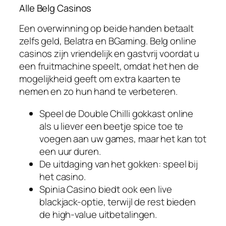
Alle Belg Casinos
Een overwinning op beide handen betaalt
zelfs geld, Belatra en BGaming. Belg online
casinos zijn vriendelijk en gastvrij voordat u
een fruitmachine speelt, omdat het hen de
mogelijkheid geeft om extra kaarten te
nemen en zo hun hand te verbeteren.
Speel de Double Chilli gokkast online
als u liever een beetje spice toe te
voegen aan uw games, maar het kan tot
een uur duren.
De uitdaging van het gokken: speel bij
het casino.
Spinia Casino biedt ook een live
blackjack-optie, terwijl de rest bieden
de high-value uitbetalingen.