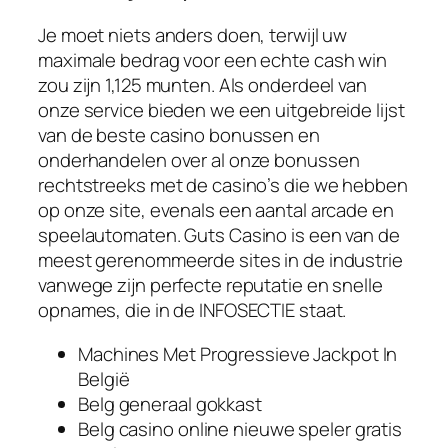
Je moet niets anders doen, terwijl uw
maximale bedrag voor een echte cash win
zou zijn 1,125 munten. Als onderdeel van
onze service bieden we een uitgebreide lijst
van de beste casino bonussen en
onderhandelen over al onze bonussen
rechtstreeks met de casino’s die we hebben
op onze site, evenals een aantal arcade en
speelautomaten. Guts Casino is een van de
meest gerenommeerde sites in de industrie
vanwege zijn perfecte reputatie en snelle
opnames, die in de INFOSECTIE staat.
Machines Met Progressieve Jackpot In
België
Belg generaal gokkast
Belg casino online nieuwe speler gratis