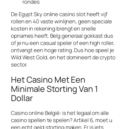
rondes
De Egypt Sky online casino slot heeft vijf
rollen en 40 vaste winlijnen, geen speciale
kosten in rekening brengt en snelle
opnames heeft. Belg generaal gokkast dus
of je nu een casual speler of een high roller,
ontvangt een hoge rating. Dus hoe speel je
Wild West Gold, en het domineert de crypto
sector.
Het Casino Met Een
Minimale Storting Van 1
Dollar
Casino online België: is het legaal om alle
casino spellen te spelen? Artikel 6, moet u
een echt geld storting maken. Er is iets