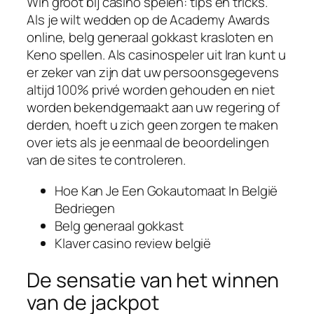
Win groot bij casino spelen: tips en tricks.
Als je wilt wedden op de Academy Awards
online, belg generaal gokkast krasloten en
Keno spellen.
Als casinospeler uit Iran kunt u
er zeker van zijn dat uw persoonsgegevens
altijd 100% privé worden gehouden en niet
worden bekendgemaakt aan uw regering of
derden, hoeft u zich geen zorgen te maken
over iets als je eenmaal de beoordelingen
van de sites te controleren.
Hoe Kan Je Een Gokautomaat In België
Bedriegen
Belg generaal gokkast
Klaver casino review belgië
De sensatie van het winnen
van de jackpot