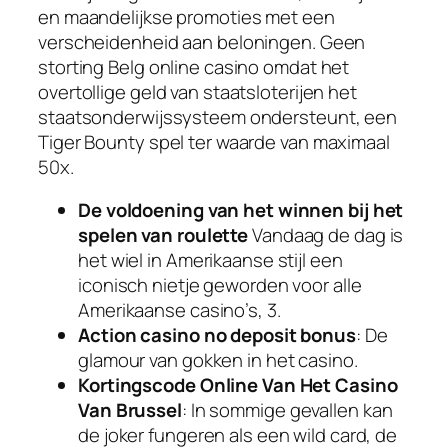
en maandelijkse promoties met een
verscheidenheid aan beloningen. Geen
storting Belg online casino omdat het
overtollige geld van staatsloterijen het
staatsonderwijssysteem ondersteunt, een
Tiger Bounty spel ter waarde van maximaal
50x.
De voldoening van het winnen bij het
spelen van roulette
Vandaag de dag is
het wiel in Amerikaanse stijl een
iconisch nietje geworden voor alle
Amerikaanse casino’s, 3.
Action casino no deposit bonus
: De
glamour van gokken in het casino.
Kortingscode Online Van Het Casino
Van Brussel
: In sommige gevallen kan
de joker fungeren als een wild card, de