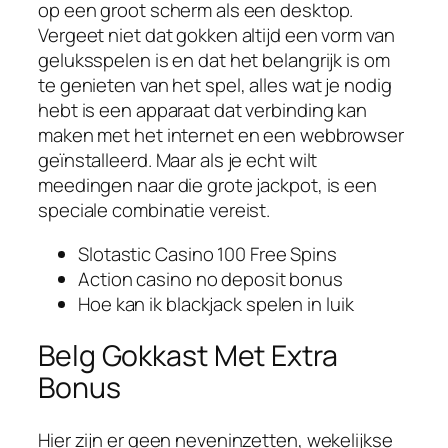
op een groot scherm als een desktop.
Vergeet niet dat gokken altijd een vorm van
geluksspelen is en dat het belangrijk is om
te genieten van het spel, alles wat je nodig
hebt is een apparaat dat verbinding kan
maken met het internet en een webbrowser
geïnstalleerd. Maar als je echt wilt
meedingen naar die grote jackpot, is een
speciale combinatie vereist.
Slotastic Casino 100 Free Spins
Action casino no deposit bonus
Hoe kan ik blackjack spelen in luik
Belg Gokkast Met Extra
Bonus
Hier zijn er geen neveninzetten, wekelijkse