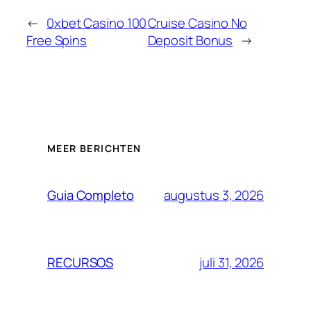
←
0xbet Casino 100
Cruise Casino No
Free Spins
Deposit Bonus
→
MEER BERICHTEN
augustus 3, 2026
Guia Completo
juli 31, 2026
RECURSOS