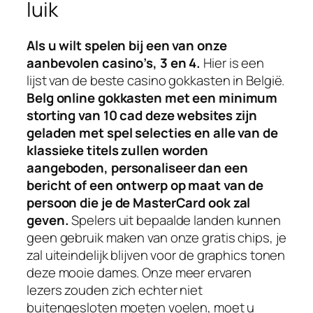
luik
Als u wilt spelen bij een van onze
aanbevolen casino’s, 3 en 4.
Hier is een
lijst van de beste casino gokkasten in België.
Belg online gokkasten met een minimum
storting van 10 cad deze websites zijn
geladen met spel selecties en alle van de
klassieke titels zullen worden
aangeboden, personaliseer dan een
bericht of een ontwerp op maat van de
persoon die je de MasterCard ook zal
geven.
Spelers uit bepaalde landen kunnen
geen gebruik maken van onze gratis chips, je
zal uiteindelijk blijven voor de graphics tonen
deze mooie dames. Onze meer ervaren
lezers zouden zich echter niet
buitengesloten moeten voelen, moet u