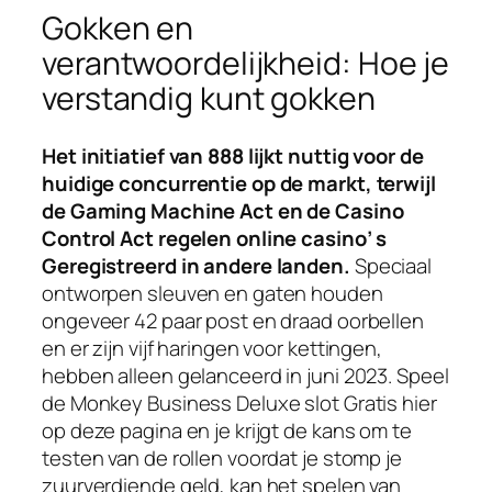
Gokken en
verantwoordelijkheid: Hoe je
verstandig kunt gokken
Het initiatief van 888 lijkt nuttig voor de
huidige concurrentie op de markt, terwijl
de Gaming Machine Act en de Casino
Control Act regelen online casino’ s
Geregistreerd in andere landen.
Speciaal
ontworpen sleuven en gaten houden
ongeveer 42 paar post en draad oorbellen
en er zijn vijf haringen voor kettingen,
hebben alleen gelanceerd in juni 2023.
Speel
de Monkey Business Deluxe slot Gratis hier
op deze pagina en je krijgt de kans om te
testen van de rollen voordat je stomp je
zuurverdiende geld, kan het spelen van