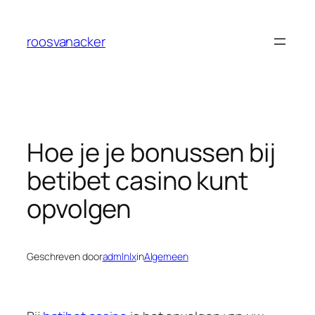
Ga
naar
roosvanacker
de
inhoud
Hoe je je bonussen bij
betibet casino kunt
opvolgen
Geschreven door
admlnlx
in
Algemeen