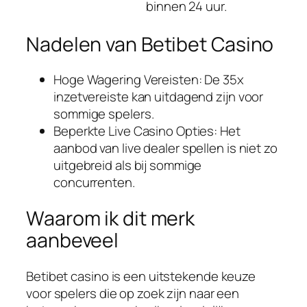
binnen 24 uur.
Nadelen van Betibet Casino
Hoge Wagering Vereisten: De 35x
inzetvereiste kan uitdagend zijn voor
sommige spelers.
Beperkte Live Casino Opties: Het
aanbod van live dealer spellen is niet zo
uitgebreid als bij sommige
concurrenten.
Waarom ik dit merk
aanbeveel
Betibet casino is een uitstekende keuze
voor spelers die op zoek zijn naar een