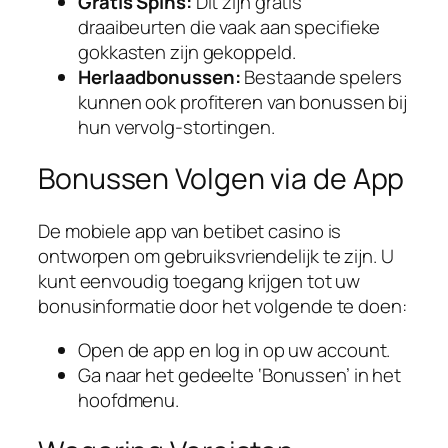
Gratis Spins:
Dit zijn gratis
draaibeurten die vaak aan specifieke
gokkasten zijn gekoppeld.
Herlaadbonussen:
Bestaande spelers
kunnen ook profiteren van bonussen bij
hun vervolg-stortingen.
Bonussen Volgen via de App
De mobiele app van betibet casino is
ontworpen om gebruiksvriendelijk te zijn. U
kunt eenvoudig toegang krijgen tot uw
bonusinformatie door het volgende te doen:
Open de app en log in op uw account.
Ga naar het gedeelte ‘Bonussen’ in het
hoofdmenu.