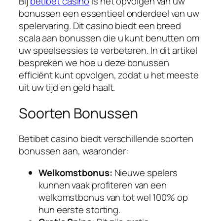
Bij
betibet casino
is het opvolgen van uw
bonussen een essentieel onderdeel van uw
spelervaring. Dit casino biedt een breed
scala aan bonussen die u kunt benutten om
uw speelsessies te verbeteren. In dit artikel
bespreken we hoe u deze bonussen
efficiënt kunt opvolgen, zodat u het meeste
uit uw tijd en geld haalt.
Soorten Bonussen
Betibet casino biedt verschillende soorten
bonussen aan, waaronder:
Welkomstbonus:
Nieuwe spelers
kunnen vaak profiteren van een
welkomstbonus van tot wel 100% op
hun eerste storting.